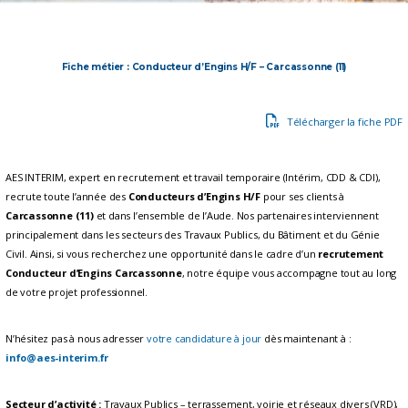
Fiche métier : Conducteur d’Engins H/F – Carcassonne (11)
Télécharger la fiche PDF
AES INTERIM, expert en recrutement et travail temporaire (Intérim, CDD & CDI),
recrute toute l’année des
Conducteurs d’Engins H/F
pour ses clients à
Carcassonne (11)
et dans l’ensemble de l’Aude. Nos partenaires interviennent
principalement dans les secteurs des Travaux Publics, du Bâtiment et du Génie
Civil. Ainsi, si vous recherchez une opportunité dans le cadre d’un
recrutement
Conducteur d’Engins Carcassonne
, notre équipe vous accompagne tout au long
de votre projet professionnel.
N’hésitez pas à nous adresser
votre candidature à jour
dès maintenant à :
info@aes-interim.fr
Secteur d’activité :
Travaux Publics – terrassement, voirie et réseaux divers (VRD),