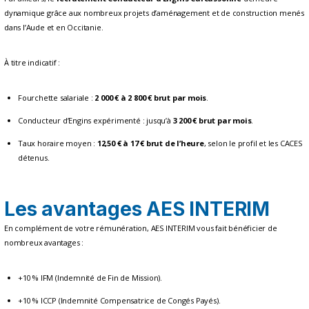
dynamique grâce aux nombreux projets d’aménagement et de construction menés
dans l’Aude et en Occitanie.
À titre indicatif :
Fourchette salariale :
2 000 € à 2 800 € brut par mois
.
Conducteur d’Engins expérimenté : jusqu’à
3 200 € brut par mois
.
Taux horaire moyen :
12,50 € à 17 € brut de l’heure
, selon le profil et les CACES
détenus.
Les avantages AES INTERIM
En complément de votre rémunération, AES INTERIM vous fait bénéficier de
nombreux avantages :
+10 % IFM (Indemnité de Fin de Mission).
+10 % ICCP (Indemnité Compensatrice de Congés Payés).