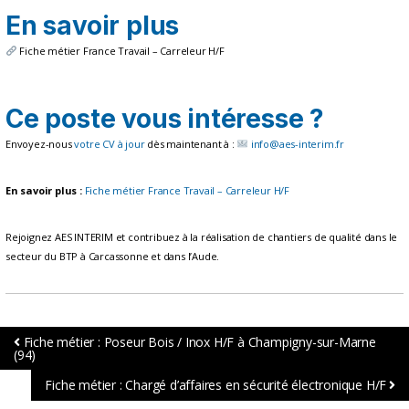
En savoir plus
Fiche métier France Travail – Carreleur H/F
Ce poste vous intéresse ?
Envoyez-nous
votre CV à jour
dès maintenant à :
info@aes-interim.fr
En savoir plus :
Fiche métier France Travail – Carreleur H/F
Rejoignez AES INTERIM et contribuez à la réalisation de chantiers de qualité dans le
secteur du BTP à Carcassonne et dans l’Aude.
Fiche métier : Poseur Bois / Inox H/F à Champigny-sur-Marne
(94)
Fiche métier : Chargé d’affaires en sécurité électronique H/F