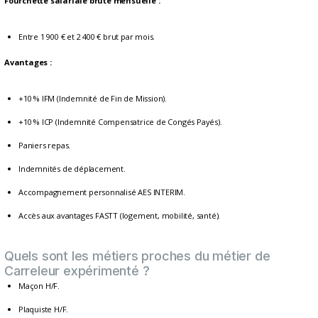
Fourchette salariale brute mensuelle :
Entre 1 900 € et 2 400 € brut par mois.
Avantages :
+10 % IFM (Indemnité de Fin de Mission).
+10 % ICP (Indemnité Compensatrice de Congés Payés).
Paniers repas.
Indemnités de déplacement.
Accompagnement personnalisé AES INTERIM.
Accès aux avantages FASTT (logement, mobilité, santé).
Quels sont les métiers proches du métier de
Carreleur expérimenté ?
Maçon H/F.
Plaquiste H/F.