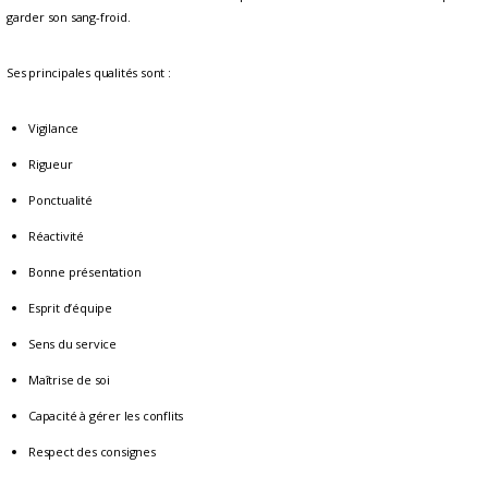
garder son sang-froid.
Ses principales qualités sont :
Vigilance
Rigueur
Ponctualité
Réactivité
Bonne présentation
Esprit d’équipe
Sens du service
Maîtrise de soi
Capacité à gérer les conflits
Respect des consignes