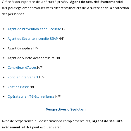
Grâce à son expertise de la sécurité privée, l’
Agent de sécurité évènementiel
H/F
peut également évoluer vers différents métiers de la sûreté et de la protection
des personnes.
Agent de Prévention et de Sécurité
H/F
Agent de Sécurité Incendie SSIAP
H/F
Agent Cynophile H/F
Agent de Sûreté Aéroportuaire H/F
Contrôleur d’Accès
H/F
Rondier Intervenant
H/F
Chef de Poste
H/F
Opérateur en Télésurveillance
H/F
Perspectives d’évolution
Avec de l’expérience ou des formations complémentaires, l’
Agent de sécurité
évènementiel H/F
peut évoluer vers :