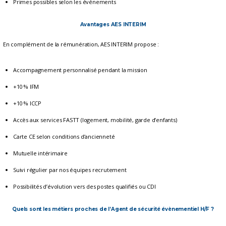
Primes possibles selon les événements
Avantages AES INTERIM
En complément de la rémunération, AES INTERIM propose :
Accompagnement personnalisé pendant la mission
+10 % IFM
+10 % ICCP
Accès aux services FASTT (logement, mobilité, garde d’enfants)
Carte CE selon conditions d’ancienneté
Mutuelle intérimaire
Suivi régulier par nos équipes recrutement
Possibilités d’évolution vers des postes qualifiés ou CDI
Quels sont les métiers proches de l’Agent de sécurité évènementiel H/F ?