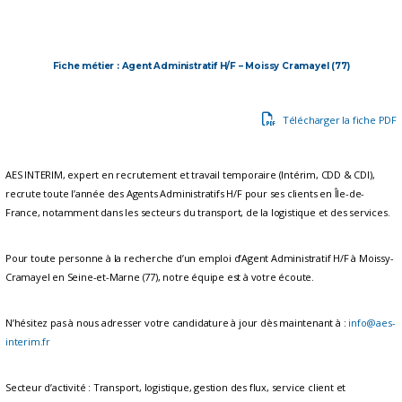
Fiche métier : Agent Administratif H/F – Moissy Cramayel (77)
Télécharger la fiche PDF
AES INTERIM, expert en recrutement et travail temporaire (Intérim, CDD & CDI),
recrute toute l’année des Agents Administratifs H/F pour ses clients en Île-de-
France, notamment dans les secteurs du transport, de la logistique et des services.
Pour toute personne à la recherche d’un emploi d’Agent Administratif H/F à Moissy-
Cramayel en Seine-et-Marne (77), notre équipe est à votre écoute.
N’hésitez pas à nous adresser votre candidature à jour dès maintenant à :
info@aes-
interim.fr
Secteur d’activité : Transport, logistique, gestion des flux, service client et